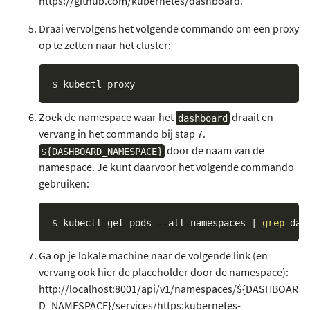
https://github.com/kubernetes/dashboard.
Draai vervolgens het volgende commando om een proxy
op te zetten naar het cluster:
Zoek de namespace waar het
draait en
dashboard
vervang in het commando bij stap 7.
door de naam van de
${DASHBOARD_NAMESPACE}
namespace. Je kunt daarvoor het volgende commando
gebruiken:
$ kubectl get pods --all-namespaces 
|
grep
 das
Ga op je lokale machine naar de volgende link (en
vervang ook hier de placeholder door de namespace):
http://localhost:8001/api/v1/namespaces/${DASHBOAR
D_NAMESPACE}/services/https:kubernetes-